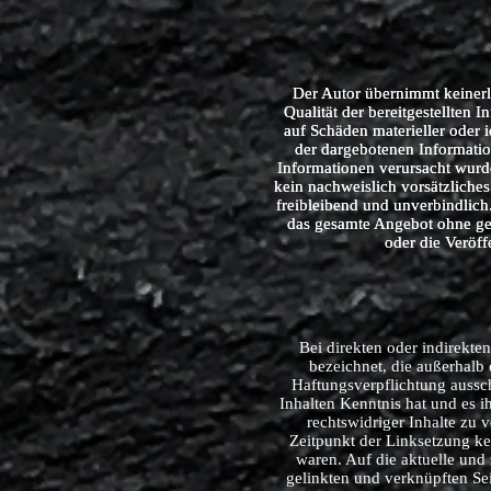
Der Autor übernimmt keinerle
Der Autor übernimmt keinerle
Qualität der bereitgestellten
Qualität der bereitgestellten
auf Schäden materieller oder 
auf Schäden materieller oder 
der dargebotenen Informatio
der dargebotenen Informatio
Informationen verursacht wurde
Informationen verursacht wurde
kein nachweislich vorsätzliches
kein nachweislich vorsätzliches
freibleibend und unverbindlich.
freibleibend und unverbindlich.
das gesamte Angebot ohne ge
das gesamte Angebot ohne ge
oder die Veröff
oder die Veröff
Bei direkten oder indirekte
bezeichnet, die außerhalb
Haftungsverpflichtung aussch
Inhalten Kenntnis hat und es 
rechtswidriger Inhalte zu 
Zeitpunkt der Linksetzung ke
waren. Auf die aktuelle und 
gelinkten und verknüpften Seit