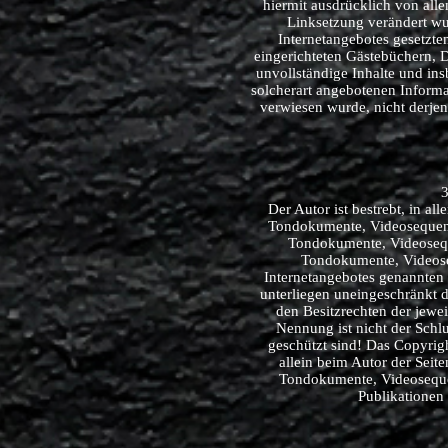
hiermit ausdrücklich von alle
Linksetzung verändert wur
Internetangebotes gesetzt
eingerichteten Gästebüchern, Di
unvollständige Inhalte und in
solcherart angebotenen Informat
verwiesen wurde, nicht derjeni
Der Autor ist bestrebt, in a
Tondokumente, Videosequenze
Tondokumente, Videoseque
Tondokumente, Videose
Internetangebotes genannten
unterliegen uneingeschränkt 
den Besitzrechten der jewe
Nennung ist nicht der Schl
geschützt sind! Das Copyright
allein beim Autor der Seit
Tondokumente, Videoseque
Publikationen